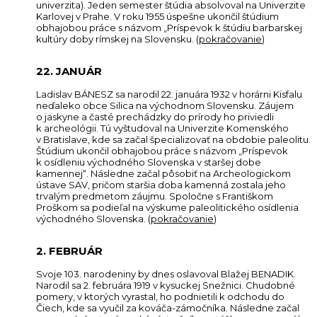
univerzita). Jeden semester štúdia absolvoval na Univerzite
Karlovej v Prahe. V roku 1955 úspešne ukončil štúdium
obhajobou práce s názvom „Príspevok k štúdiu barbarskej
kultúry doby rímskej na Slovensku. (
pokračovanie
)
22. JANUÁR
Ladislav BÁNESZ sa narodil 22. januára 1932 v horárni Kisfalu
neďaleko obce Silica na východnom Slovensku. Záujem
o jaskyne a časté prechádzky do prírody ho priviedli
k archeológii. Tú vyštudoval na Univerzite Komenského
v Bratislave, kde sa začal špecializovať na obdobie paleolitu.
Štúdium ukončil obhajobou práce s názvom „Príspevok
k osídleniu východného Slovenska v staršej dobe
kamennej“. Následne začal pôsobiť na Archeologickom
ústave SAV, pričom staršia doba kamenná zostala jeho
trvalým predmetom záujmu. Spoločne s Františkom
Proškom sa podieľal na výskume paleolitického osídlenia
východného Slovenska. (
pokračovanie
)
2. FEBRUÁR
Svoje 103. narodeniny by dnes oslavoval Blažej BENADIK.
Narodil sa 2. februára 1919 v kysuckej Snežnici. Chudobné
pomery, v ktorých vyrastal, ho podnietili k odchodu do
Čiech, kde sa vyučil za kováča-zámočníka. Následne začal