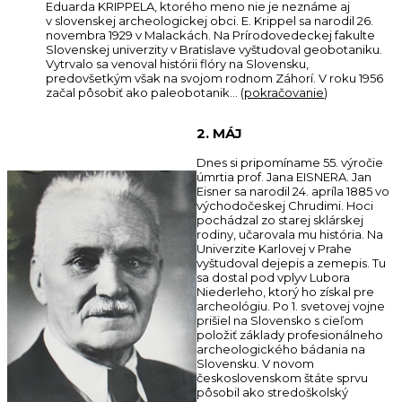
Eduarda KRIPPELA, ktorého meno nie je neznáme aj
v slovenskej archeologickej obci. E. Krippel sa narodil 26.
novembra 1929 v Malackách. Na Prírodovedeckej fakulte
Slovenskej univerzity v Bratislave vyštudoval geobotaniku.
Vytrvalo sa venoval histórii flóry na Slovensku,
predovšetkým však na svojom rodnom Záhorí. V roku 1956
začal pôsobiť ako paleobotanik… (
pokračovanie
)
2. MÁJ
Dnes si pripomíname 55. výročie
úmrtia prof. Jana EISNERA. Jan
Eisner sa narodil 24. apríla 1885 vo
východočeskej Chrudimi. Hoci
pochádzal zo starej sklárskej
rodiny, učarovala mu história. Na
Univerzite Karlovej v Prahe
vyštudoval dejepis a zemepis. Tu
sa dostal pod vplyv Lubora
Niederleho, ktorý ho získal pre
archeológiu. Po 1. svetovej vojne
prišiel na Slovensko s cieľom
položiť základy profesionálneho
archeologického bádania na
Slovensku. V novom
československom štáte sprvu
pôsobil ako stredoškolský