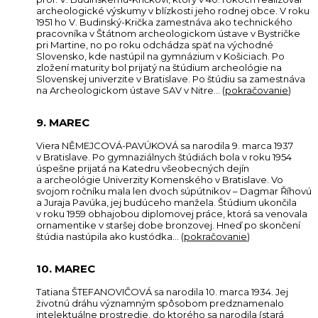
archeologické výskumy v blízkosti jeho rodnej obce. V roku
1951 ho V. Budinský-Krička zamestnáva ako technického
pracovníka v Štátnom archeologickom ústave v Bystričke
pri Martine, no po roku odchádza späť na východné
Slovensko, kde nastúpil na gymnázium v Košiciach. Po
zložení maturity bol prijatý na štúdium archeológie na
Slovenskej univerzite v Bratislave. Po štúdiu sa zamestnáva
na Archeologickom ústave SAV v Nitre… (
pokračovanie
)
9. MAREC
Viera NĚMEJCOVÁ-PAVÚKOVÁ sa narodila 9. marca 1937
v Bratislave. Po gymnaziálnych štúdiách bola v roku 1954
úspešne prijatá na Katedru všeobecných dejín
a archeológie Univerzity Komenského v Bratislave. Vo
svojom ročníku mala len dvoch súpútnikov – Dagmar Říhovú
a Juraja Pavúka, jej budúceho manžela. Štúdium ukončila
v roku 1959 obhajobou diplomovej práce, ktorá sa venovala
ornamentike v staršej dobe bronzovej. Hneď po skončení
štúdia nastúpila ako kustódka… (
pokračovanie
)
10. MAREC
Tatiana ŠTEFANOVIČOVÁ sa narodila 10. marca 1934. Jej
životnú dráhu významným spôsobom predznamenalo
intelektuálne prostredie, do ktorého sa narodila (stará