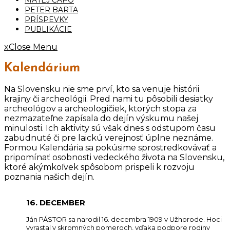
PETER BARTA
PRÍSPEVKY
PUBLIKÁCIE
x
Close Menu
Kalendárium
Na Slovensku nie sme prví, kto sa venuje histórii
krajiny či archeológii. Pred nami tu pôsobili desiatky
archeológov a archeologičiek, ktorých stopa za
nezmazateľne zapísala do dejín výskumu našej
minulosti. Ich aktivity sú však dnes s odstupom času
zabudnuté či pre laickú verejnosť úplne neznáme.
Formou Kalendária sa pokúsime sprostredkovávať a
pripomínať osobnosti vedeckého života na Slovensku,
ktoré akýmkoľvek spôsobom prispeli k rozvoju
poznania našich dejín.
16. DECEMBER
Ján PÁSTOR sa narodil 16. decembra 1909 v Užhorode. Hoci
vyrastal v skromných pomeroch, vďaka podpore rodiny