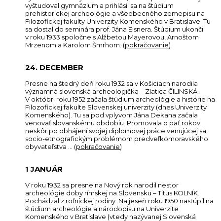
vyštudoval gymnázium a prihlásil sa na štúdium
prehistorickej archeológie a všeobecného zemepisu na
Filozofickej fakulty Univerzity Komenského v Bratislave. Tu
sa dostal do seminára prof. Jána Eisnera. Štúdium ukončil
v roku 1933 spoločne s Alžbetou Mayerovou, Arnoštom
Mrzenom a Karolom Šmrhom. (
pokračovanie
)
24. DECEMBER
Presne na štedrý deň roku 1932 sa v Košiciach narodila
významná slovenská archeologička – Zlatica ČILINSKÁ.
V októbri roku 1952 začala štúdium archeológie a histórie na
Filozofickej fakulte Slovenskej univerzity (dnes Univerzity
Komenského). Tu sa pod vplyvom Jána Dekana začala
venovať slovanskému obdobiu. Promovala o päť rokov
neskôr po obhájení svojej diplomovej práce venujúcej sa
socio-etnografickým problémom predveľkomoravského
obyvateľstva … (
pokračovanie
)
1 JANUÁR
V roku 1932 sa presne na Nový rok narodil nestor
archeológie doby rímskej na Slovensku – Titus KOLNÍK.
Pochádzal z roľníckej rodiny. Na jeseň roku 1950 nastúpil na
štúdium archeológie a národopisu na Univerzite
Komenského v Bratislave (vtedy nazývanej Slovenská