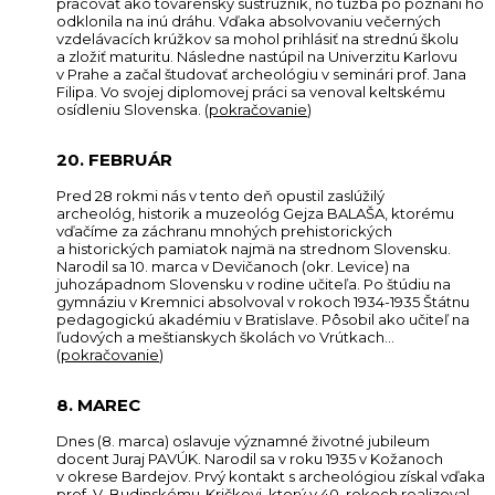
pracovať ako továrenský sústružník, no túžba po poznaní ho
odklonila na inú dráhu. Vďaka absolvovaniu večerných
vzdelávacích krúžkov sa mohol prihlásiť na strednú školu
a zložiť maturitu. Následne nastúpil na Univerzitu Karlovu
v Prahe a začal študovať archeológiu v seminári prof. Jana
Filipa. Vo svojej diplomovej práci sa venoval keltskému
osídleniu Slovenska. (
pokračovanie
)
20. FEBRUÁR
Pred 28 rokmi nás v tento deň opustil zaslúžilý
archeológ, historik a muzeológ Gejza BALAŠA, ktorému
vďačíme za záchranu mnohých prehistorických
a historických pamiatok najmä na strednom Slovensku.
Narodil sa 10. marca v Devičanoch (okr. Levice) na
juhozápadnom Slovensku v rodine učiteľa. Po štúdiu na
gymnáziu v Kremnici absolvoval v rokoch 1934-1935 Štátnu
pedagogickú akadémiu v Bratislave. Pôsobil ako učiteľ na
ľudových a meštianskych školách vo Vrútkach…
(
pokračovanie
)
8. MAREC
Dnes (8. marca) oslavuje významné životné jubileum
docent Juraj PAVÚK. Narodil sa v roku 1935 v Kožanoch
v okrese Bardejov. Prvý kontakt s archeológiou získal vďaka
prof. V. Budinskému-Kričkovi, ktorý v 40. rokoch realizoval