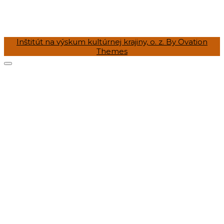
Inštitút na výskum kultúrnej krajiny, o. z.
By Ovation
Themes