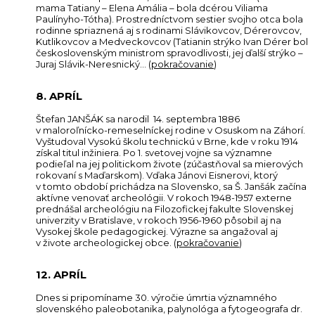
mama Tatiany – Elena Amália – bola dcérou Viliama
Paulínyho-Tótha). Prostredníctvom sestier svojho otca bola
rodinne spriaznená aj s rodinami Slávikovcov, Dérerovcov,
Kutlikovcov a Medveckovcov (Tatianin strýko Ivan Dérer bol
československým ministrom spravodlivosti, jej ďalší strýko –
Juraj Slávik-Neresnický… (
pokračovanie
)
8. APRÍL
Štefan JANŠÁK sa narodil 14. septembra 1886
v maloroľnícko-remeselníckej rodine v Osuskom na Záhorí.
Vyštudoval Vysokú školu technickú v Brne, kde v roku 1914
získal titul inžiniera. Po 1. svetovej vojne sa významne
podieľal na jej politickom živote (zúčastňoval sa mierových
rokovaní s Maďarskom). Vďaka Jánovi Eisnerovi, ktorý
v tomto období prichádza na Slovensko, sa Š. Janšák začína
aktívne venovať archeológii. V rokoch 1948-1957 externe
prednášal archeológiu na Filozofickej fakulte Slovenskej
univerzity v Bratislave, v rokoch 1956-1960 pôsobil aj na
Vysokej škole pedagogickej. Výrazne sa angažoval aj
v živote archeologickej obce. (
pokračovanie
)
12. APRÍL
Dnes si pripomíname 30. výročie úmrtia významného
slovenského paleobotanika, palynológa a fytogeografa dr.