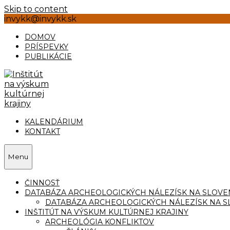
Skip to content
invykk@invykk.sk
DOMOV
PRÍSPEVKY
PUBLIKÁCIE
KALENDÁRIUM
KONTAKT
Menu
ČINNOSŤ
DATABÁZA ARCHEOLOGICKÝCH NÁLEZÍSK NA SLOVE
DATABÁZA ARCHEOLOGICKÝCH NÁLEZÍSK NA S
INŠTITÚT NA VÝSKUM KULTÚRNEJ KRAJINY
ARCHEOLÓGIA KONFLIKTOV