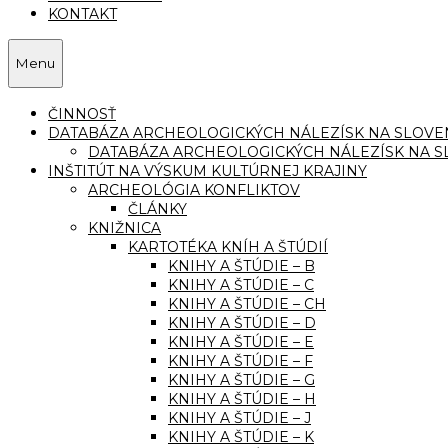
KONTAKT
Menu
ČINNOSŤ
DATABÁZA ARCHEOLOGICKÝCH NÁLEZÍSK NA SLOVE
DATABÁZA ARCHEOLOGICKÝCH NÁLEZÍSK NA S
INŠTITÚT NA VÝSKUM KULTÚRNEJ KRAJINY
ARCHEOLÓGIA KONFLIKTOV
ČLÁNKY
KNIŽNICA
KARTOTÉKA KNÍH A ŠTÚDIÍ
KNIHY A ŠTÚDIE – B
KNIHY A ŠTÚDIE – C
KNIHY A ŠTÚDIE – CH
KNIHY A ŠTÚDIE – D
KNIHY A ŠTÚDIE – E
KNIHY A ŠTÚDIE – F
KNIHY A ŠTÚDIE – G
KNIHY A ŠTÚDIE – H
KNIHY A ŠTÚDIE – J
KNIHY A ŠTÚDIE – K