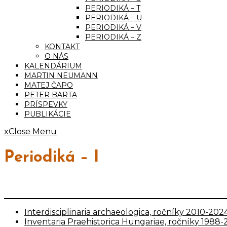
PERIODIKÁ – T
PERIODIKÁ – U
PERIODIKÁ – V
PERIODIKÁ – Z
KONTAKT
O NÁS
KALENDÁRIUM
MARTIN NEUMANN
MATEJ ČAPO
PETER BARTA
PRÍSPEVKY
PUBLIKÁCIE
x
Close Menu
Periodiká – I
Interdisciplinaria archaeologica, ročníky 2010-202
Inventaria Praehistorica Hungariae, ročníky 1988