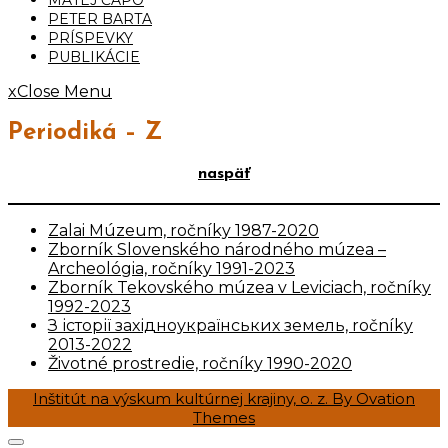
PETER BARTA
PRÍSPEVKY
PUBLIKÁCIE
x
Close Menu
Periodiká – Z
naspäť
Zalai Múzeum, ročníky 1987-2020
Zborník Slovenského národného múzea –
Archeológia, ročníky 1991-2023
Zborník Tekovského múzea v Leviciach, ročníky
1992-2023
З історії західноукраїнських земель, ročníky
2013-2022
Životné prostredie, ročníky 1990-2020
Inštitút na výskum kultúrnej krajiny, o. z.
By Ovation
Themes