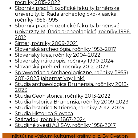
ročníky 2015-2022
Sborník prací Filozofické fakulty brněnské
univerzity. E, Řada archeologicko-klasická,
ročníky 1956-1995
Sborník prací Filozofické fakulty brněnské
univerzity. M, Řada archeologická, ročníky 1996-
2012
Sinter, ročníky 2009-2021
Slovenská archeológia, ročníky 1953-2017
Slovenský kras, ročníky 2004-2022
Slovenský národopis, ročníky 1990-2024
Slovanský přehled, ročníky 2012-2023
Sprawozdania Archaeologiczne, ročníky (1955)
2011-2023
(alternatívny link)
Studia archaeologica Brunensia, ročníky 2013-
2023
Studia Geohistorica, ročníky 2013-2022
Studia historica Brunensia, ročníky 2009-2023
Studia historica Nitriensia, ročníky 2012-2023
Studia Historica Slovaca
Századok, ročníky 1867-2024
Študijné zvesti AÚ SAV, ročníky 1956-2017
Inštitút na výskum kultúrnej krajiny, o. z.
By Ovation