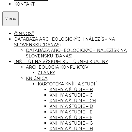
KONTAKT
Menu
ČINNOSŤ
DATABÁZA ARCHEOLOGICKÝCH NÁLEZÍSK NA
SLOVENSKU (DANAS)
DATABÁZA ARCHEOLOGICKÝCH NÁLEZÍSK NA
SLOVENSKU (DANAS)
INŠTITÚT NA VÝSKUM KULTÚRNEJ KRAJINY
ARCHEOLÓGIA KONFLIKTOV
ČLÁNKY
KNIŽNICA
KARTOTÉKA KNÍH A ŠTÚDIÍ
KNIHY A ŠTÚDIE – B
KNIHY A ŠTÚDIE – C
KNIHY A ŠTÚDIE – CH
KNIHY A ŠTÚDIE – D
KNIHY A ŠTÚDIE – E
KNIHY A ŠTÚDIE – F
KNIHY A ŠTÚDIE – G
KNIHY A ŠTÚDIE – H