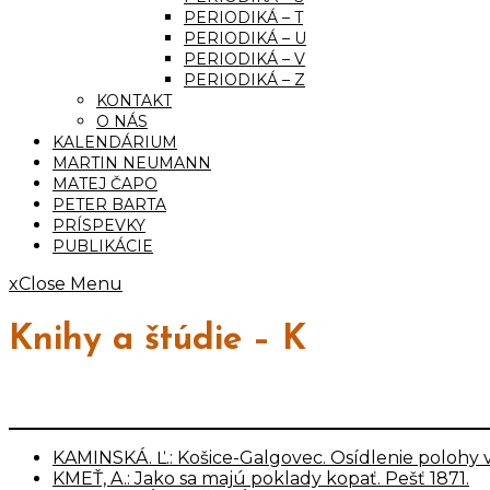
PERIODIKÁ – T
PERIODIKÁ – U
PERIODIKÁ – V
PERIODIKÁ – Z
KONTAKT
O NÁS
KALENDÁRIUM
MARTIN NEUMANN
MATEJ ČAPO
PETER BARTA
PRÍSPEVKY
PUBLIKÁCIE
x
Close Menu
Knihy a štúdie – K
KAMINSKÁ. Ľ.: Košice-Galgovec. Osídlenie polohy v
KMEŤ, A.: Jako sa majú poklady kopať. Pešť 1871.