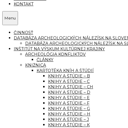
KONTAKT
Menu
ČINNOSŤ
DATABÁZA ARCHEOLOGICKÝCH NÁLEZÍSK NA SLOVE
DATABÁZA ARCHEOLOGICKÝCH NÁLEZÍSK NA S
INŠTITÚT NA VÝSKUM KULTÚRNEJ KRAJINY
ARCHEOLÓGIA KONFLIKTOV
ČLÁNKY
KNIŽNICA
KARTOTÉKA KNÍH A ŠTÚDIÍ
KNIHY A ŠTÚDIE – B
KNIHY A ŠTÚDIE – C
KNIHY A ŠTÚDIE – CH
KNIHY A ŠTÚDIE – D
KNIHY A ŠTÚDIE – E
KNIHY A ŠTÚDIE – F
KNIHY A ŠTÚDIE – G
KNIHY A ŠTÚDIE – H
KNIHY A ŠTÚDIE – J
KNIHY A ŠTÚDIE – K