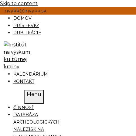
Skip to content
invykk@invykk.sk
DOMOV
PRÍSPEVKY
PUBLIKÁCIE
KALENDÁRIUM
KONTAKT
Menu
ČINNOSŤ
DATABÁZA
ARCHEOLOGICKÝCH
NÁLEZÍSK NA