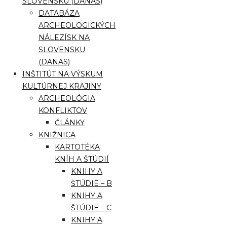
SLOVENSKU (DANAS)
DATABÁZA
ARCHEOLOGICKÝCH
NÁLEZÍSK NA
SLOVENSKU
(DANAS)
INŠTITÚT NA VÝSKUM
KULTÚRNEJ KRAJINY
ARCHEOLÓGIA
KONFLIKTOV
ČLÁNKY
KNIŽNICA
KARTOTÉKA
KNÍH A ŠTÚDIÍ
KNIHY A
ŠTÚDIE – B
KNIHY A
ŠTÚDIE – C
KNIHY A