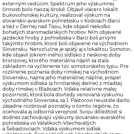
externým vedúcim. Spektrum jeho výskumnej
činnosti bolo naozaj široké. Objavil viacero lokalít
bukovohorskej kultúry, realizoval výskum na
slovansko-avarskom pohrebisku v Košiciach-Barci
a tiež v Čiernej nad Tisou, kde objavil niekoľko
bohatých staromaďarských hrobov. Ním objavené
jazdecké hroby z pohrebiska v Barci boli prvými
takýmito hrobmi, ktoré boli objavené na východnom
Slovensku. Nerozlučne je spätý aj s lokalitou Somotor,
kde objavil (okrem iného) sídlisko z neskorej doby
bronzovej, ktorého materiálna náplň sa stala
základom na vyčlenenie tzv. somotorského typu. Pre
rozšírenie poznania doby rímskej na východnom
Slovensku, najmä jeho materiálnej náplne, prispel
výskumom sídliska (a hrnčiarskej dielne) z mladšej
doby rímskej v Blažiciach. Vďaka relatívne malej
pozornosti, ktorá bola dovtedy venovaná výskumu
východného Slovenska, sa J. Pástorovi neustále darilo
zásadne rozširovať poznatky o tomto regióne, čo
oceňovala aj odborná verejnosť. Svoju dôležitosť si
dodnes zachovávajú výskumy slovansko-avarského
pohrebiska vo Valalikoch-Všechsvätých
a Šebastovciach. Vďaka výskumom sídlisk