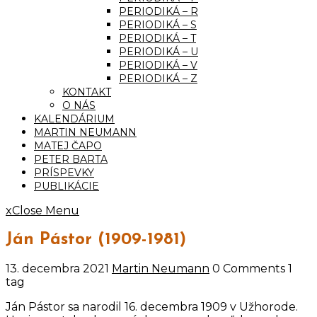
PERIODIKÁ – R
PERIODIKÁ – S
PERIODIKÁ – T
PERIODIKÁ – U
PERIODIKÁ – V
PERIODIKÁ – Z
KONTAKT
O NÁS
KALENDÁRIUM
MARTIN NEUMANN
MATEJ ČAPO
PETER BARTA
PRÍSPEVKY
PUBLIKÁCIE
x
Close Menu
Ján Pástor (1909-1981)
13. decembra 2021
Martin Neumann
0 Comments
1
tag
Ján Pástor sa narodil 16. decembra 1909 v Užhorode.