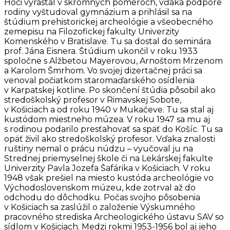
Hoci vyrastal v skromných pomeroch, vďaka podpore
rodiny vyštudoval gymnázium a prihlásil sa na
štúdium prehistorickej archeológie a všeobecného
zemepisu na Filozofickej fakulty Univerzity
Komenského v Bratislave. Tu sa dostal do seminára
prof. Jána Eisnera. Štúdium ukončil v roku 1933
spoločne s Alžbetou Mayerovou, Arnoštom Mrzenom
a Karolom Šmrhom. Vo svojej dizertačnej práci sa
venoval počiatkom staromaďarského osídlenia
v Karpatskej kotline. Po skončení štúdia pôsobil ako
stredoškolský profesor v Rimavskej Sobote,
v Košiciach a od roku 1940 v Mukačeve. Tu sa stal aj
kustódom miestneho múzea. V roku 1947 sa mu aj
s rodinou podarilo presťahovať sa späť do Košíc. Tu sa
opäť živil ako stredoškolský profesor. Vďaka znalosti
ruštiny nemal o prácu núdzu – vyučoval ju na
Strednej priemyselnej škole či na Lekárskej fakulte
Univerzity Pavla Jozefa Šafárika v Košiciach. V roku
1948 však prešiel na miesto kustóda archeológie vo
Východoslovenskom múzeu, kde zotrval až do
odchodu do dôchodku. Počas svojho pôsobenia
v Košiciach sa zaslúžil o založenie Výskumného
pracovného strediska Archeologického ústavu SAV so
sídlom v Košiciach. Medzi rokmi 1953-1956 bol aj jeho