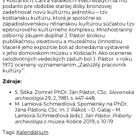
v Košťanoch, Čani a Valalikoch-Všechsvätých sa mu
podarilo pre obdobie staršej doby bronzovej
zadefinovať novú kultúrnu jednotku – tzv.
koštiansku kultúru, ktorá je spoločne so
západoslovenskou nitrianskou kultúrou súčasťou tzv.
epišnúrového kultúrneho komplexu. Mnohostranný
odborný záujem dopĺňal J. Pástor širokou
publikačnou, osvetovou a muzeálnou činnosťou.
Viaceré jeho expozície boli až donedávna vystavené
v jeho domovskom múzeu v Košiciach. Ako ocenenie
celoživotných vedeckých zásluh bol J. Pástor v roku
1972 ocenený vyznamenaním „Zaslúžilý pracovník
kultúry“.
Zdroje:
S. Šiška: Zomrel PhDr. Ján Pástor, CSc.
Slovenská
archeológia
29, 2, 1981, s. 447-448.
M. Lamiová-Schmiedlová: Spomienky na PhDr.
Jána Pástora, CSc. In: J. Rákoš – D. Gašaj – M.
Lamiová-Schmiedlová (eds.):
Ján Pástor. Príbehy
archeológa z múzea
. Košice 2019, s. 10-19.
Tags:
Kalendárium