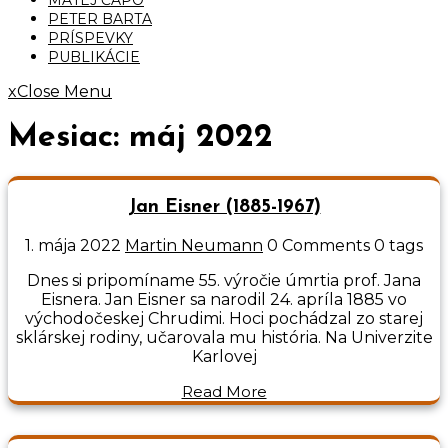
PETER BARTA
PRÍSPEVKY
PUBLIKÁCIE
x
Close Menu
Mesiac:
máj 2022
Jan Eisner (1885-1967)
1. mája 2022
Martin Neumann
0 Comments
0 tags
Dnes si pripomíname 55. výročie úmrtia prof. Jana
Eisnera. Jan Eisner sa narodil 24. apríla 1885 vo
východočeskej Chrudimi. Hoci pochádzal zo starej
sklárskej rodiny, učarovala mu história. Na Univerzite
Karlovej
Read More