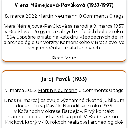
Viera Němejcová-Pavúková (1937-1997)
8. marca 2022
Martin Neumann
0 Comments
0 tags
Viera Němejcová-Pavúková sa narodila 9. marca 1937
v Bratislave. Po gymnaziálnych štúdiách bola v roku
1954 úspešne prijatá na Katedru všeobecných dejín
a archeológie Univerzity Komenského v Bratislave. Vo
svojom ročníku mala len dvoch
Read More
Juraj Pavúk (1935)
7. marca 2022
Martin Neumann
0 Comments
0 tags
Dnes (8. marca) oslavuje významné životné jubileum
docent Juraj Pavúk. Narodil sa v roku 1935
v Kožanoch v okrese Bardejov. Prvý kontakt
s archeológiou získal vďaka prof. V. Budinskému-
Kričkovi, ktorý v 40. rokoch realizoval archeologické