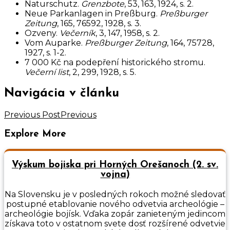
Naturschutz.
Grenzbote
, 53, 163, 1924, s. 2.
Neue Parkanlagen in Preßburg.
Preßburger
Zeitung
, 165, 76592, 1928, s. 3.
Ozveny.
Večerník
, 3, 147, 1958, s. 2.
Vom Auparke.
Preßburger Zeitung
, 164, 75728,
1927, s. 1-2.
7 000 Kč na podepření historického stromu.
Večerní list
, 2, 299, 1928, s. 5.
Navigácia v článku
Previous Post
Previous
Explore More
Výskum bojiska pri Horných Orešanoch (2. sv.
vojna)
Na Slovensku je v posledných rokoch možné sledovať
postupné etablovanie nového odvetvia archeológie –
archeológie bojísk. Vďaka zopár zanieteným jedincom
získava toto v ostatnom svete dosť rozšírené odvetvie