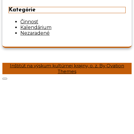
Kategórie
Činnosť
Kalendárium
Nezaradené
Inštitút na výskum kultúrnej krajiny, o. z.
By Ovation
Themes