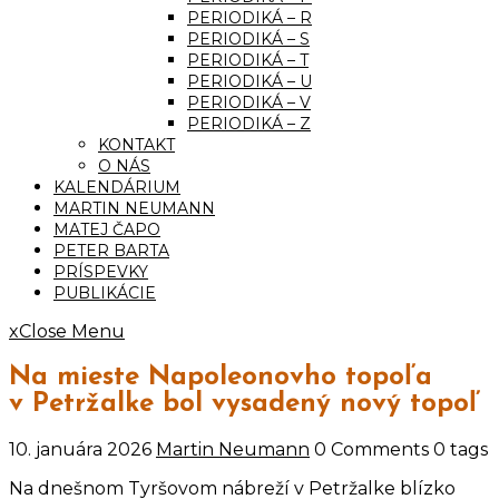
PERIODIKÁ – R
PERIODIKÁ – S
PERIODIKÁ – T
PERIODIKÁ – U
PERIODIKÁ – V
PERIODIKÁ – Z
KONTAKT
O NÁS
KALENDÁRIUM
MARTIN NEUMANN
MATEJ ČAPO
PETER BARTA
PRÍSPEVKY
PUBLIKÁCIE
x
Close Menu
Na mieste Napoleonovho topoľa
v Petržalke bol vysadený nový topoľ
10. januára 2026
Martin Neumann
0 Comments
0 tags
Na dnešnom Tyršovom nábreží v Petržalke blízko