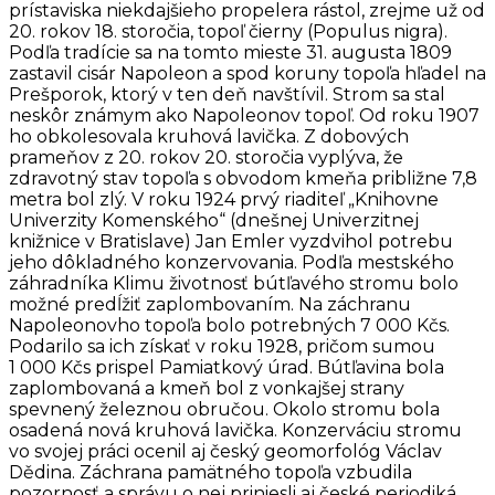
prístaviska niekdajšieho propelera rástol, zrejme už od
20. rokov 18. storočia, topoľ čierny (Populus nigra).
Podľa tradície sa na tomto mieste 31. augusta 1809
zastavil cisár Napoleon a spod koruny topoľa hľadel na
Prešporok, ktorý v ten deň navštívil. Strom sa stal
neskôr známym ako Napoleonov topoľ. Od roku 1907
ho obkolesovala kruhová lavička. Z dobových
prameňov z 20. rokov 20. storočia vyplýva, že
zdravotný stav topoľa s obvodom kmeňa približne 7,8
metra bol zlý. V roku 1924 prvý riaditeľ „Knihovne
Univerzity Komenského“ (dnešnej Univerzitnej
knižnice v Bratislave) Jan Emler vyzdvihol potrebu
jeho dôkladného konzervovania. Podľa mestského
záhradníka Klimu životnosť bútľavého stromu bolo
možné predĺžiť zaplombovaním. Na záchranu
Napoleonovho topoľa bolo potrebných 7 000 Kčs.
Podarilo sa ich získať v roku 1928, pričom sumou
1 000 Kčs prispel Pamiatkový úrad. Bútľavina bola
zaplombovaná a kmeň bol z vonkajšej strany
spevnený železnou obručou. Okolo stromu bola
osadená nová kruhová lavička. Konzerváciu stromu
vo svojej práci ocenil aj český geomorfológ Václav
Dědina. Záchrana pamätného topoľa vzbudila
pozornosť a správu o nej priniesli aj české periodiká.