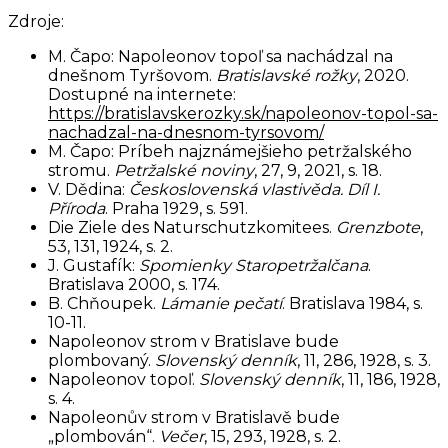
Zdroje:
M. Čapo: Napoleonov topoľ sa nachádzal na
dnešnom Tyršovom.
Bratislavské rožky
, 2020.
Dostupné na internete:
https://bratislavskerozky.sk/napoleonov-topol-sa-
nachadzal-na-dnesnom-tyrsovom/
M. Čapo: Príbeh najznámejšieho petržalského
stromu.
Petržalské noviny
, 27, 9, 2021, s. 18.
V. Dědina:
Československá vlastivěda. Díl I.
Příroda
. Praha 1929, s. 591.
Die Ziele des Naturschutzkomitees.
Grenzbote
,
53, 131, 1924, s. 2.
J. Gustafík:
Spomienky Staropetržalčana
.
Bratislava 2000, s. 174.
B. Chňoupek.
Lámanie pečatí
. Bratislava 1984, s.
10-11.
Napoleonov strom v Bratislave bude
plombovaný.
Slovenský denník
, 11, 286, 1928, s. 3.
Napoleonov topoľ.
Slovenský denník
, 11, 186, 1928,
s. 4.
Napoleonův strom v Bratislavě bude
„plombován“.
Večer
, 15, 293, 1928, s. 2.