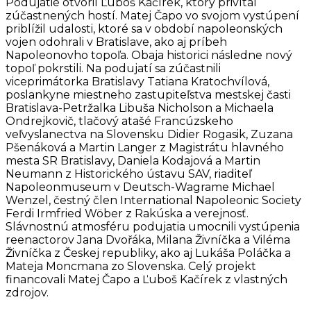
Podujatie otvoril Ľuboš Kačírek, ktorý privítal
zúčastnených hostí. Matej Čapo vo svojom vystúpení
priblížil udalosti, ktoré sa v období napoleonských
vojen odohrali v Bratislave, ako aj príbeh
Napoleonovho topoľa. Obaja historici následne nový
topoľ pokrstili. Na podujatí sa zúčastnili
viceprimátorka Bratislavy Tatiana Kratochvílová,
poslankyne miestneho zastupiteľstva mestskej časti
Bratislava-Petržalka Libuša Nicholson a Michaela
Ondrejkovič, tlačový atašé Francúzskeho
veľvyslanectva na Slovensku Didier Rogasik, Zuzana
Pšenáková a Martin Langer z Magistrátu hlavného
mesta SR Bratislavy, Daniela Kodajová a Martin
Neumann z Historického ústavu SAV, riaditeľ
Napoleonmuseum v Deutsch-Wagrame Michael
Wenzel, čestný člen International Napoleonic Society
Ferdi Irmfried Wöber z Rakúska a verejnosť.
Slávnostnú atmosféru podujatia umocnili vystúpenia
reenactorov Jana Dvořáka, Milana Živníčka a Viléma
Živníčka z Českej republiky, ako aj Lukáša Poláčka a
Mateja Moncmana zo Slovenska. Celý projekt
financovali Matej Čapo a Ľuboš Kačírek z vlastných
zdrojov.