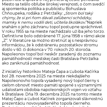
Miesto sa tešilo obľube širokej verejnosti, o čom svedčí
aj spomienka politika a publicistu Bohuslava
Chňoupeka, rodáka z Petržalky: „
Strom bol taký
chýrny, že si pri ňom dávali zaľúbenci schôdzky,
mamky k nemu vodili deti, učitelia školákov.
“Napriek
snahám o jeho záchranu topoľ postupne spráchnivel.
V roku 1955 sa na mieste nachádzalo už iba jeho torzo.
Definitívne bolo odstránené 17. júna 1958 v rámci akcie
„Z“. V literatúre sa možno stretnúť aj s nesprávnou
informáciou, že k odstráneniu pozostatkov stromu
došlo v 60. či dokonca v 70. rokoch 20. storočia.
Napoleonov topoľ bol neskôr zaradený do zoznamu
pamätihodností mestskej časti Bratislava-Petržalka
ako zaniknutá pamätihodnosť.
Z iniciatívy historikov Mateja Čapa a Ľuboša Kačírka
bol 28. novembra 2025 na mieste niekdajšieho
Napoleonovho topoľa vysadený nový topoľ čierny s
cieľom obnoviť miesto pamäti spojené s významnými
udalosťami obdobia napoleonských vojen vo vzťahu
k Bratislave. Dňa 19. decembra 2025 na tomto mieste
Matej Čapo a Ľuboš Kačírek zorganizovali slávnostnú
prezentáciu novovysadeného topoľa čierneho.